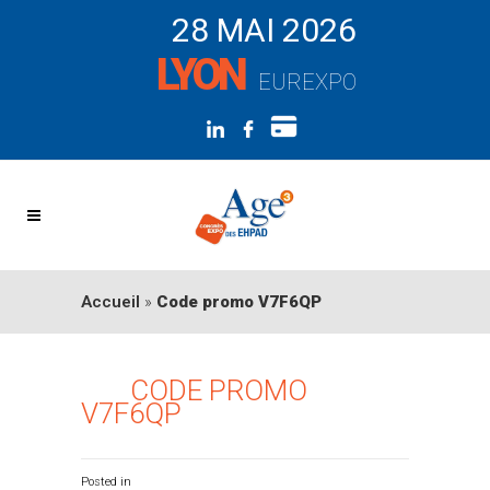
28 MAI 2026
LYON
EUREXPO
Accueil
»
Code promo V7F6QP
CODE PROMO
26 FÉV
V7F6QP
0 Comments
Posted in